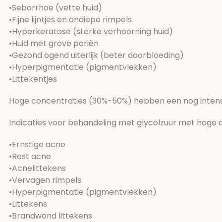
•Seborrhoe (vette huid)
•Fijne lijntjes en ondiepe rimpels
•Hyperkeratose (sterke verhoorning huid)
•Huid met grove poriën
•Gezond ogend uiterlijk (beter doorbloeding)
•Hyperpigmentatie (pigmentvlekken)
•Littekentjes
Hoge concentraties (30%-50%) hebben een nog intensie
Indicaties voor behandeling met glycolzuur met hoge c
•Ernstige acne
•Rest acne
•Acnelittekens
•Vervagen rimpels
•Hyperpigmentatie (pigmentvlekken)
•Littekens
•Brandwond littekens