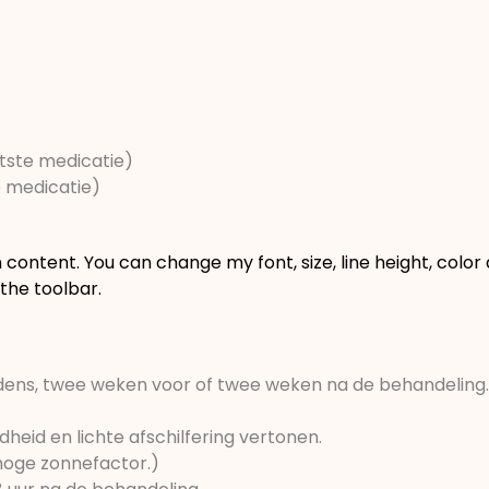
atste medicatie)
e medicatie)
 content. You can change my font, size, line height, colo
the toolbar.
ijdens, twee weken voor of twee weken na de behandeling.
heid en lichte afschilfering vertonen.
hoge zonnefactor.)