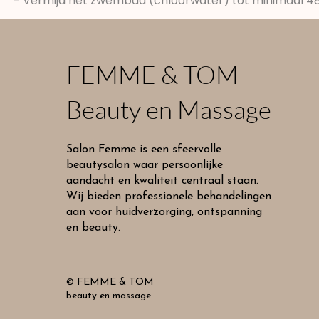
– Vermijd het zwembad (chloorwater) tot minimaal 48
FEMME & TOM
Beauty en Massage
Salon Femme is een sfeervolle
beautysalon waar persoonlijke
aandacht en kwaliteit centraal staan.
Wij bieden professionele behandelingen
aan voor huidverzorging, ontspanning
en beauty.
© FEMME & TOM
beauty en massage