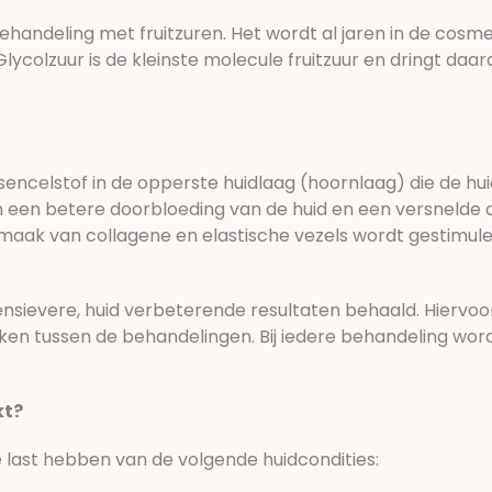
behandeling met fruitzuren. Het wordt al jaren in de cosme
colzuur is de kleinste molecule fruitzuur en dringt daard
sencelstof in de opperste huidlaag (hoornlaag) die de hu
g en een betere doorbloeding van de huid en een versneld
maak van collagene en elastische vezels wordt gestimule
ensievere, huid verbeterende resultaten behaald. Hiervoo
en tussen de behandelingen. Bij iedere behandeling wor
kt?
last hebben van de volgende huidcondities: