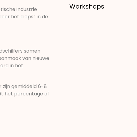
Workshops
tische industrie
oor het diepst in de
idschilfers samen
e aanmaak van nieuwe
erd in het
r zijn gemiddeld 6-8
dt het percentage of