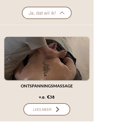
Ja, dat wil ik!
ONTSPANNINGSMASSAGE
v.a. €38
LEES MEER