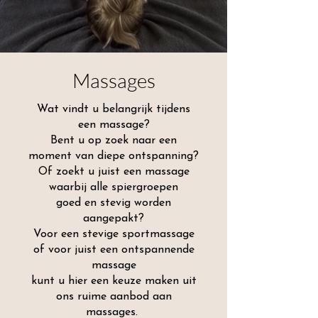
Massages
Wat vindt u belangrijk tijdens
een massage?
Bent u op zoek naar een
moment van diepe ontspanning?
Of zoekt u juist een massage
waarbij alle spiergroepen
goed en stevig worden
aangepakt?
Voor een stevige sportmassage
of voor juist een ontspannende
massage
kunt u hier een keuze maken uit
ons ruime aanbod aan
massages.