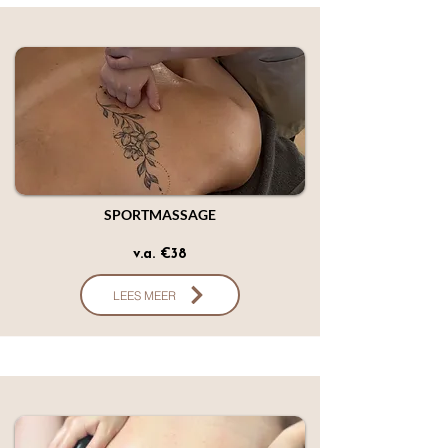
SPORTMASSAGE
v.a. €38
LEES MEER