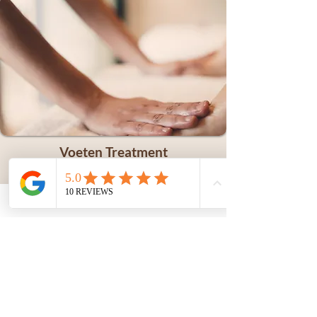
Voeten Treatment
Voeten scrub
Voetenmassage
Voetenbalsem
v.a. €38
Ja, ik kom graag langs!