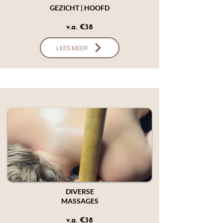
GEZICHT | HOOFD
v.a. €38
LEES MEER
DIVERSE
MASSAGES
v.a. €38