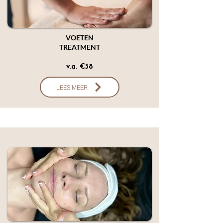
VOETEN
TREATMENT
v.a. €38
LEES MEER