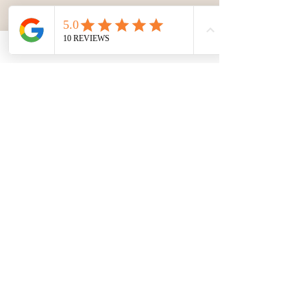
Hoe kan ik het
kinderfeestje inboeken
U kunt het kinderfeestje online
inboeken via ons online-
boekingssysteem. Of als u vragen
heeft of er niet helemaal uitkomt,
neem vooral contact met ons op en
we helpen u graag verder!